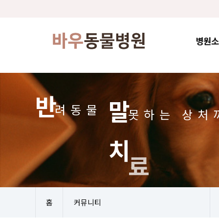
병원소
반
말
려동물
못하는
상처
치
합니다.
료
홈
커뮤니티