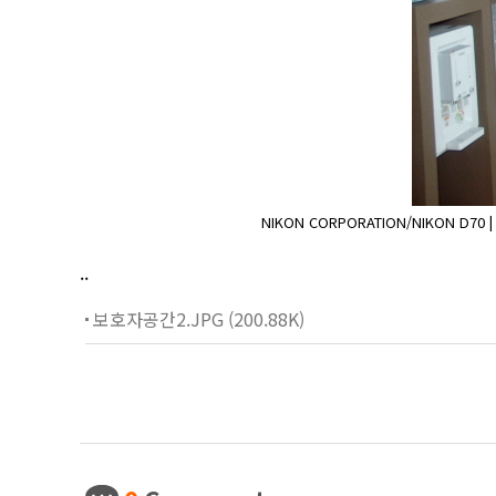
NIKON CORPORATION/NIKON D70 | FN 
..
보호자공간2.JPG (200.88K)