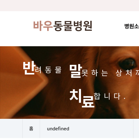
병원소
반
말
려동물
못하는
상처
치
료
합니다.
홈
undefined