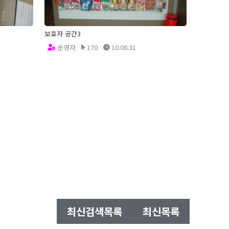
보호자 공간3
운영자
170
10.08.31
최신검색목록
최신목록