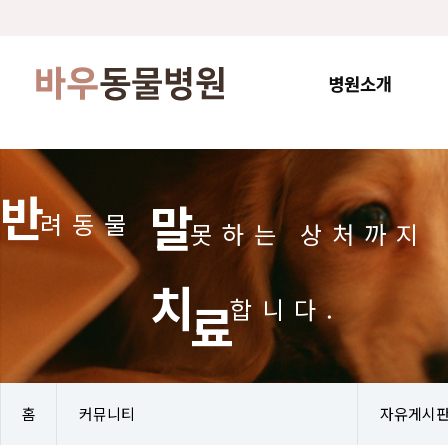
병원소개
반
말
려동물
못하는
상처까지
치
료
합니다.
홈
커뮤니티
자유게시